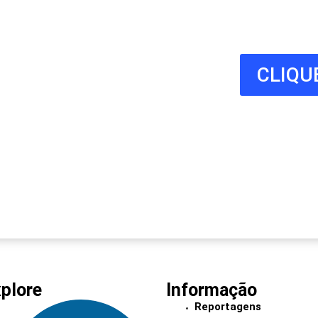
e
co
CLIQU
ientes estão à procura do
o hoje e adira já à nossa
plore
Informação
Reportagens