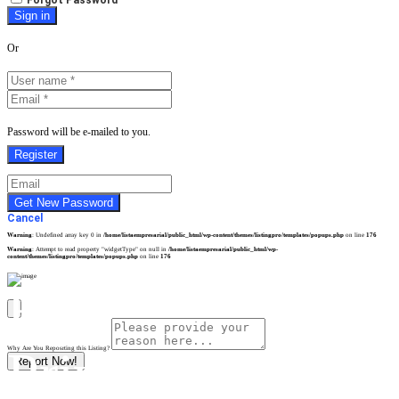
Forgot Password
Or
Password will be e-mailed to you.
Cancel
Warning
: Undefined array key 0 in
/home/listaempresarial/public_html/wp-content/themes/listingpro/templates/popups.php
on line
176
Warning
: Attempt to read property "widgetType" on null in
/home/listaempresarial/public_html/wp-
content/themes/listingpro/templates/popups.php
on line
176
Política de
Privacidade
Why Are You Reposrting this Listing?
Report Now!