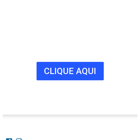
Connosco
Milhares de potenciais clientes
estão à procura do seu negócio.
Fale connosco hoje e adira já à
nossa lista!
CLIQUE AQUI