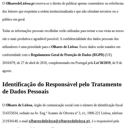
O
OlharesdeLisboa.pt
reserva-se o direito de publicar apenas comentários ou referências
dos leitores que respeitem a ordem institucionalizada e que não ofendam terceiros ou o
público em geral.
Todas as informações pessoais recolhidas serão utilizadas para tornar a sua visita ao nosso
site o mais produtiva e agradável possível. A confidencialidade dos dados pessoais dos
utilizadores é uma prioridade para o
Olhares de Lisboa
. Esses dados serão tratados em
conformidade com o
Regulamento Geral de Proteção de Dados (RGPD)
(UE)
2016/679, de 27 de abril de 2016, complementado em Portugal pela
Lei 58/2019
, de 9 de
agosto.
Identificação do Responsável pelo Tratamento
de Dados Pessoais
O
Olhares de Lisboa
, órgão de comunicação social com o número de identificação fiscal
514355034, sediado na Av. Eng.º Arantes de Oliveira nº 3, r/c, 1900-221 Lisboa, telefone
211934140, e-mail
olharesdelisboa@olharesdelisboa.pt
, é o responsável pelo