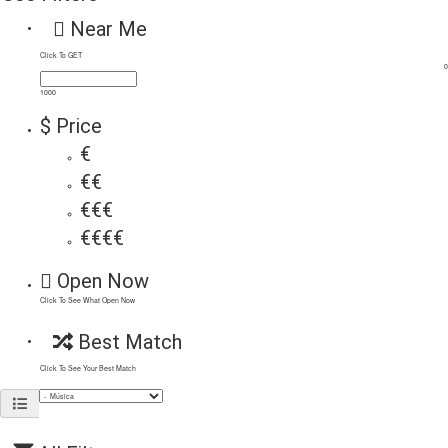
Near Me
Click To GET
0
1000
$ Price
€
€€
€€€
€€€€
Open Now
Click To See What Open Now
Best Match
Click To See Your Best Match