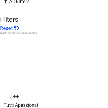
All Filters
Filters
Reset
Sorry! No more filter found for current selections
Tutti Apassionati