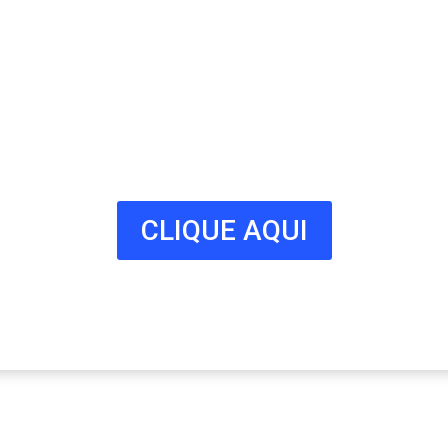
Connosco
Milhares de potenciais clientes
estão à procura do seu negócio.
Fale connosco hoje e adira já à
nossa lista!
CLIQUE AQUI