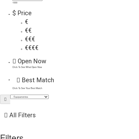
1000
$ Price
€
€€
€€€
€€€€
Open Now
Click To See What Open Now
Best Match
Click To See Your Best Match
All Filters
Filters