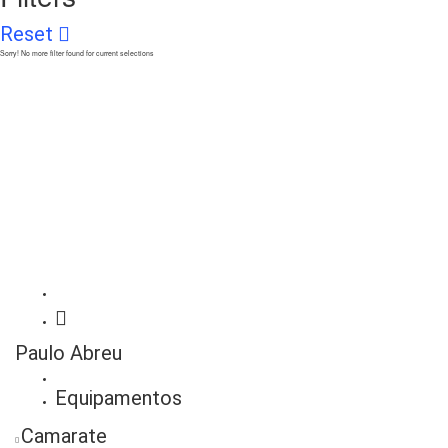
Reset
Sorry! No more filter found for current selections
Paulo Abreu
Equipamentos
Camarate