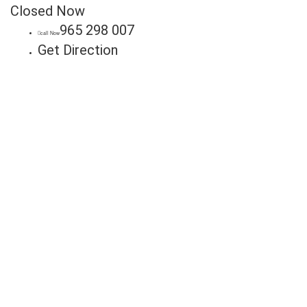
Closed Now
965 298 007
call Now
Get Direction
Anuncie
Connosco
Milhares de potenciais clientes
estão à procura do seu negócio.
Fale connosco hoje e adira já à