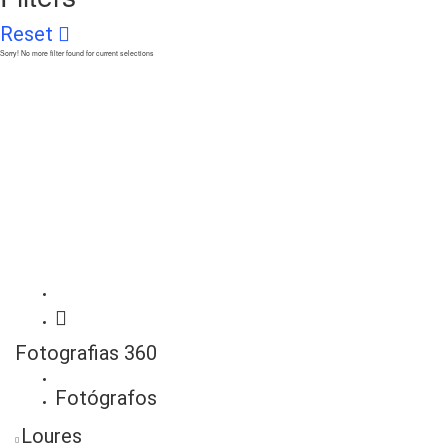
Reset
Sorry! No more filter found for current selections
Fotografias 360
Fotógrafos
Loures