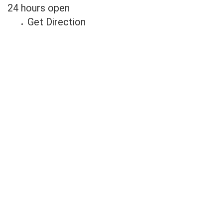
24 hours open
Get Direction
Anuncie
Connosco
Milhares de potenciais clientes
estão à procura do seu negócio.
Fale connosco hoje e adira já à
nossa lista!