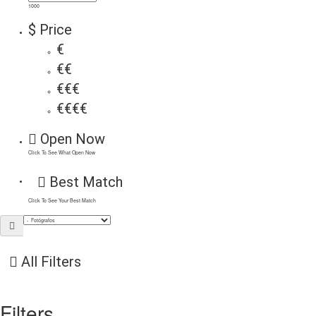
1000
$ Price
€
€€
€€€
€€€€
Open Now
Click To See What Open Now
Best Match
Click To See Your Best Match
All Filters
Filters