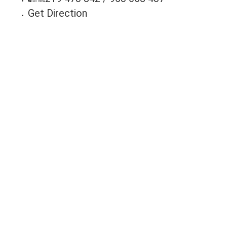
call Now
Get Direction
Anunci
Connos
Milhares de potenciais cl
seu negócio. Fale connosc
lista!