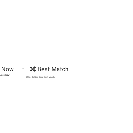
 Now
Best Match
 Open Now
Click To See Your Best Match