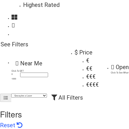
Highest Rated
See Filters
$ Price
€
Near Me
Open
€€
Click To GET
Click To See What
0
€€€
1000
€€€€
All Filters
Filters
Reset