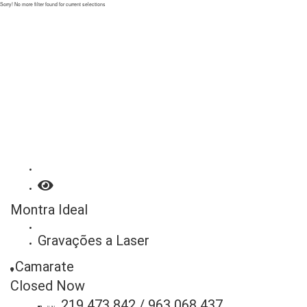
Sorry! No more filter found for current selections
Montra Ideal
Gravações a Laser
Camarate
Closed Now
219 473 842 / 963 068 437