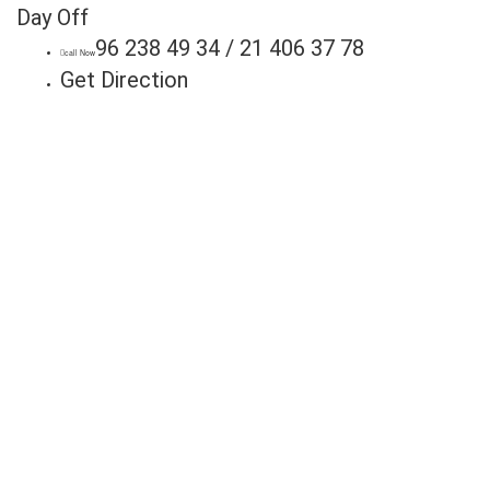
Day Off
96 238 49 34 / 21 406 37 78
call Now
Get Direction
Anuncie
Connosco
Milhares de potenciais clientes
estão à procura do seu negócio.
Fale connosco hoje e adira já à