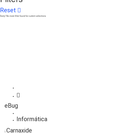
Reset
Sorry! No more filter found for current selections
eBug
Informática
Carnaxide