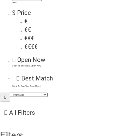
1000
$ Price
€
€€
€€€
€€€€
Open Now
Click To See What Open Now
Best Match
Click To See Your Best Match
All Filters
Filters