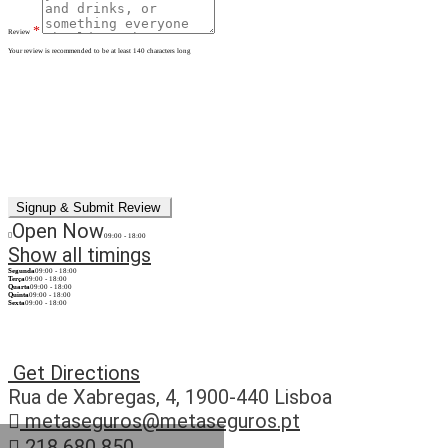
*
Review
Your review is recommended to be at least 140 characters long
Open Now
09:00 - 18:00
Show all timings
Segunda
09:00 - 18:00
Terça
09:00 - 18:00
Quarta
09:00 - 18:00
Quinta
09:00 - 18:00
Sexta
09:00 - 18:00
Get Directions
Rua de Xabregas, 4, 1900-440 Lisboa
metaseguros@metaseguros.pt
218 680 850