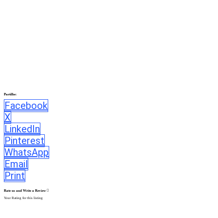
Partilhe:
Facebook
X
LinkedIn
Pinterest
WhatsApp
Email
Print
Rate us and Write a Review
Your Rating for this listing