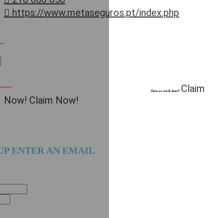
https://www.metaseguros.pt/index.php
ure.
Claim
rocedure.
Own or work here?
Now!
Claim Now!
UP ENTER AN EMAIL