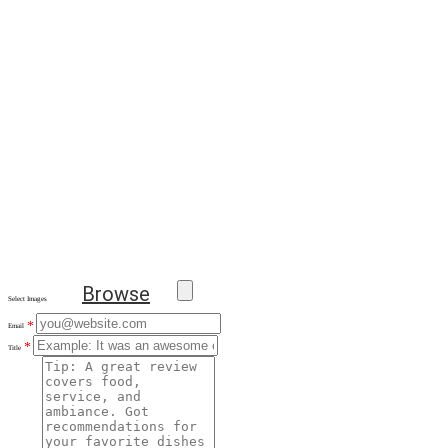
Browse
Select Images
*
Email
*
Title