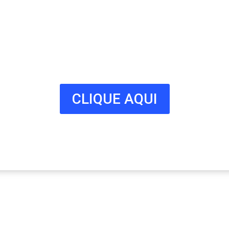
Connosco
Milhares de potenciais clientes
estão à procura do seu negócio.
Fale connosco hoje e adira já à
nossa lista!
CLIQUE AQUI