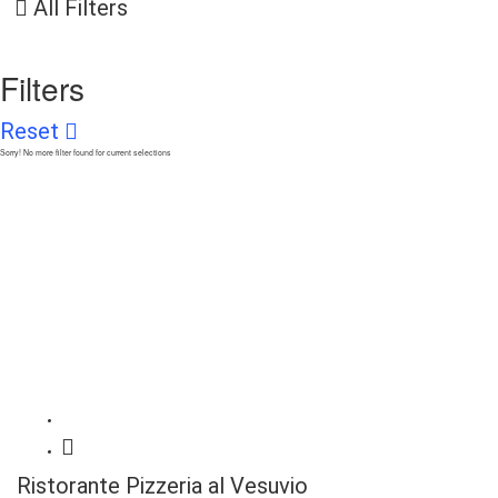
All Filters
Filters
Reset
Sorry! No more filter found for current selections
Ristorante Pizzeria al Vesuvio