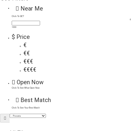
Near Me
Click To GET
0
1000
$ Price
€
€€
€€€
€€€€
Open Now
Click To See What Open Now
Best Match
Click To See Your Best Match