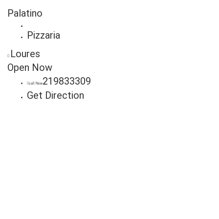
Palatino
Pizzaria
Loures
Open Now
219833309
call Now
Get Direction
Anuncie