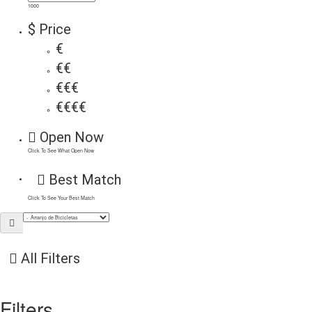
1000
$ Price
€
€€
€€€
€€€€
Open Now
Click To See What Open Now
Best Match
Click To See Your Best Match
All Filters
Filters