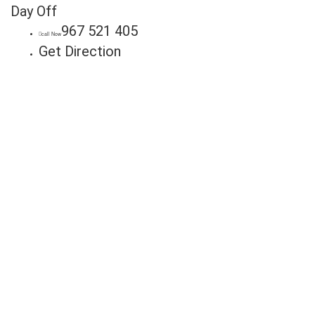
Day Off
967 521 405
call Now
Get Direction
Anuncie
Connosco
Milhares de potenciais clientes
estão à procura do seu negócio.
Fale connosco hoje e adira já à