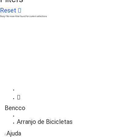
Reset
Sorry! No more filter found for current selections
Bencco
Arranjo de Bicicletas
Ajuda