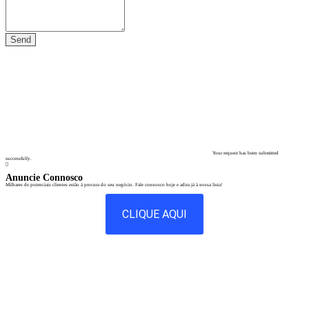
Your request has been submitted
successfully.
Anuncie Connosco
Milhares de potenciais clientes estão à procura do seu negócio. Fale connosco hoje e adira já à nossa lista!
CLIQUE AQUI