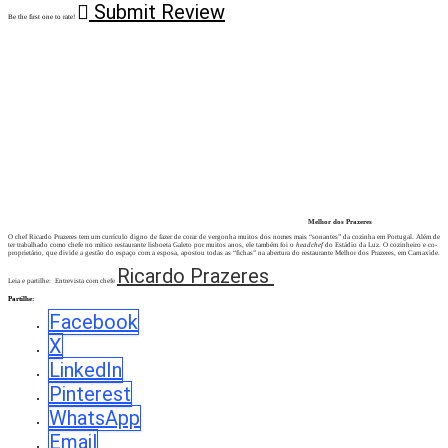
Submit Review
Be the first one to rate!
Melhor dos Prazeres
O chef Ricardo Prazeres tem um currículo digno de fazer de corar de vergonha muitos dos nomes mais “sonantes” da cozinha em Portugal. Além de
ter trabalhado como chefe no mítico restaurante lisboeta Galeto por muitos anos, ele também foi o
headchef
do Estádio da Luz. O cozinheiro e co-
proprietário, que divide a gestão do espaço com a esposa, apostou todas as “fichas” na abertura do restaurante Melhor dos Prazeres, em Carnaxide.
Ricardo Prazeres
Leia e partilhe: Entrevista com chefe
Partilhe:
Facebook
X
LinkedIn
Pinterest
WhatsApp
Email