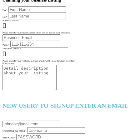
Claiming your business Listing
First
*
Last
*
Business E-Mail
*
Please provide your business email which will be use for claim procedure.
Phone
*
Verfication Details
*
Please provide your verification details which will be used for claim procedure.
Attach File
NEW USER? TO SIGNUP ENTER AN EMAIL
USERNAME OR EMAIL
*
PASSWORD
*