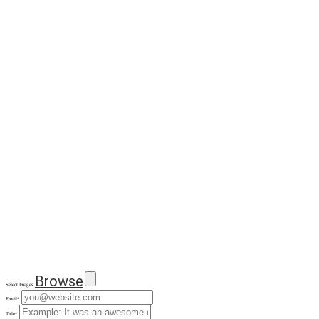
Browse
Select Images
Email
*
Title
*