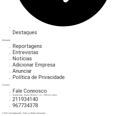
Destaques
Informação
Reportagens
Entrevistas
Notícias
Adicionar Empresa
Anunciar
Política de Privacidade
Contactos
Fale Connosco
Avenida Eng.º Arantes Oliveira nº 3 r/c - 1900-221 Lisboa
211934140
967734378
© 2025 Lista Empresarial - Todos os Direitos Reservados