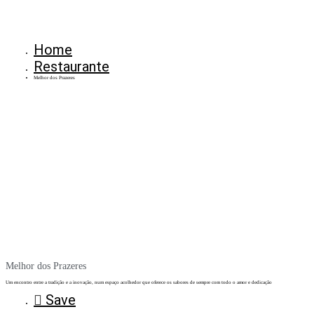
Home
Restaurante
Melhor dos Prazeres
Melhor dos Prazeres
Um encontro entre a tradição e a inovação, num espaço acolhedor que oferece os sabores de sempre com todo o amor e dedicação
Save