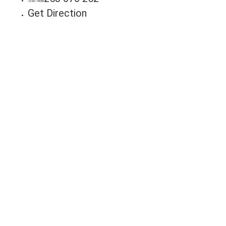
call Now
Get Direction
Anunci
Connos
Milhares de potenciais cl
seu negócio. Fale connosc
lista!