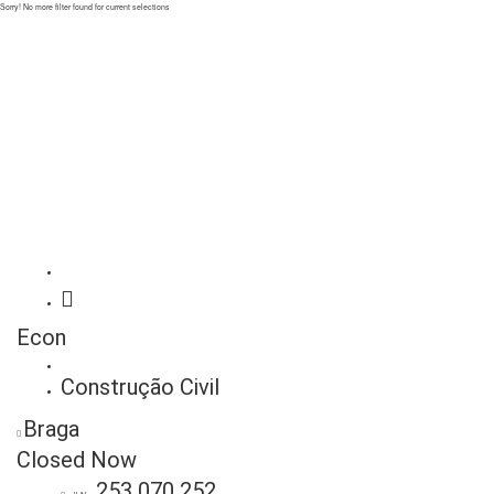
Sorry! No more filter found for current selections
Econ
Construção Civil
Braga
Closed Now
253 070 252