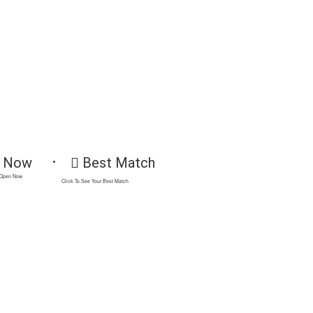
 Now
Best Match
 Open Now
Click To See Your Best Match