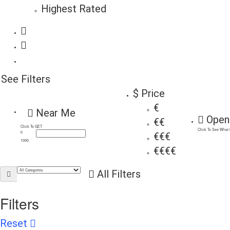
Highest Rated
See Filters
$ Price
€
Near Me
Open
€€
Click To GET
Click To See What
0
€€€
1000
€€€€
All Filters
Filters
Reset